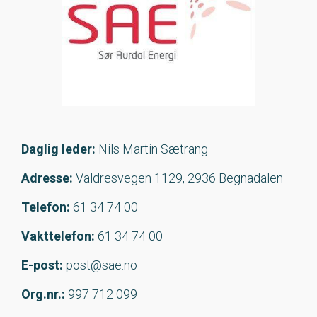
Daglig leder:
Nils Martin Sætrang
Adresse:
Valdresvegen 1129, 2936 Begnadalen
Telefon:
61 34 74 00
Vakttelefon:
61 34 74 00
E-post:
post@sae.no
Org.nr.:
997 712 099