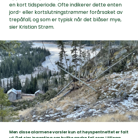
en kort tidsperiode. Ofte indikerer dette enten
jord- eller kortslutningstrømmer forårsaket av
trepåfall, og som er typisk når det blåser mye,
sier Kristian Strøm.
Men disse alarmene varsler kun at høyspentnettet er falt
ut. Det sier ingenting om hvilke andre feil som i tillegg