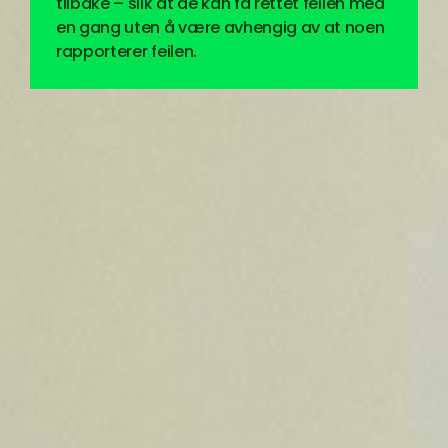
tilbake – slik at de kan få rettet feilen med
en gang uten å være avhengig av at noen
rapporterer feilen.